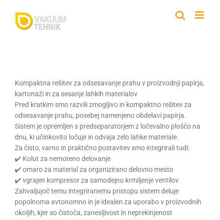
Skip
to
content
Kompaktna rešitev za odsesavanje prahu v proizvodnji papirja,
kartonaži in za sesanje lahkih materialov
Pred kratkim smo razvili zmogljivo in kompaktno rešitev za
odsesavanje prahu, posebej namenjeno obdelavi papirja.
Sistem je opremljen s predseparatorjem z ločevalno ploščo na
dnu, ki učinkovito ločuje in odvaja zelo lahke materiale.
Za čisto, varno in praktično postavitev smo integrirali tudi:
✔️ Kolut za nemoteno delovanje
✔️ omaro za material za organizirano delovno mesto
✔️ vgrajen kompresor za samodejno krmiljenje ventilov
Zahvaljujoč temu integriranemu pristopu sistem deluje
popolnoma avtonomno in je idealen za uporabo v proizvodnih
okoljih, kjer so čistoča, zanesljivost in neprekinjenost