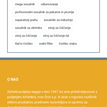
mega sesalnik
odsesovanje
profesionalni sesalnik za pekarne in picerije
separatorji prahu
sesalniki za industrijo
sesalnik za obrtnike
stroji za čiščenje
stroj za čiščenje
stroj za čiščenje tal
tlačni čistilec
vodni filter
čistilec zraka
O NAS
Začetki podjetja segajo v leto 1997, ko smo pričeli dejavnost s
podjetjem Arhitekta, Ivan Šrot s.p. in sicer s trgovino različnih
elektro produktov, predvsem razsvetljavo in opremo za