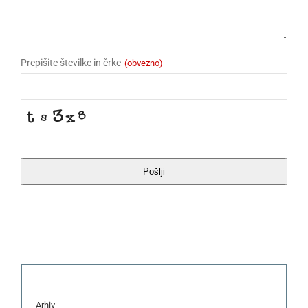
Prepišite številke in črke
(obvezno)
Pošlji
This
field
should
be
left
blank
Arhiv