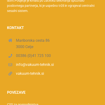
dom.Podjetje je kmalu po začetku delovanja spoznalo
poslovnega partnerja, ki je uspešno tržil in vgrajeval centralni
sesalni sistem.
KONTAKT
Mariborska cesta 86
3000 Celje
00386 (0)41 725 100
info@vakuum-tehnik.si
vakuum-tehnik.si
POVEZAVE
CSS za gospodinjstva