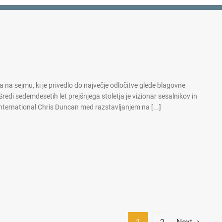
na sejmu, ki je privedlo do največje odločitve glede blagovne
edi sedemdesetih let prejšnjega stoletja je vizionar sesalnikov in
nternational Chris Duncan med razstavljanjem na [...]