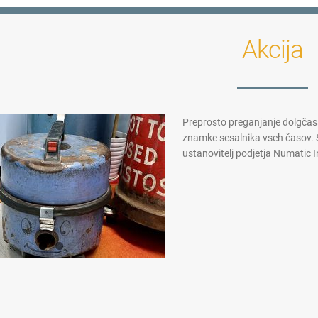
Akcija
Preprosto preganjanje dolgčasa 
znamke sesalnika vseh časov. Sr
ustanovitelj podjetja Numatic I