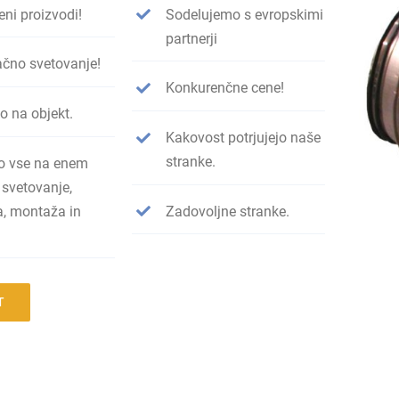
eni proizvodi!
Sodelujemo s evropskimi
partnerji
ačno svetovanje!
Konkurenčne cene!
o na objekt.
Kakovost potrjujejo naše
stranke.
o vse na enem
 svetovanje,
a, montaža in
Zadovoljne stranke.
T