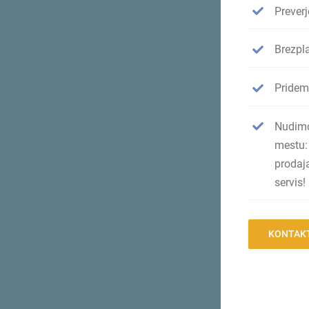
Preverj
Brezpl
Pridem
Nudim
mestu:
prodaj
servis!
KONTAK