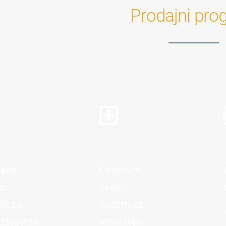
Prodajni pro
alni
Centralni
ni
sesalni
mi za
sistem za
dinjstva
industrijo