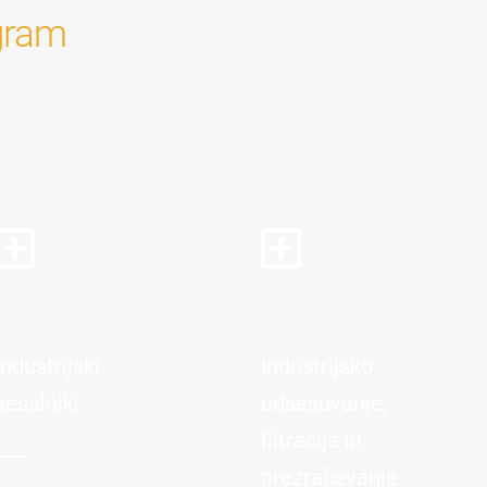
gram
Industrijski
Industrijsko
sesalniki
odsesovanje,
filtracija in
prezračevanje