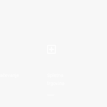
račevanje
Spletna
trgovina