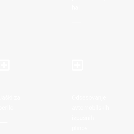
hal
Jaški za
Odsesovanje
perilo
avtomobilskih
izpušnih
plinov