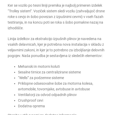
Ker se vozilo po tesni liniji premika je najbolj primeren izdelek
“Trolley sistem”. Voziček sistem sledi vozilu (zahvaljujoč drsne
roke s cevjo in šobo povezan z izpušnimi cevmi) v vseh fazah
testiranja, in na koncu poti se roka s šobo pomakne nazaj na
izhodišče.
Linija izdelkov za ekstrakcijo izpušnih plinov je navedena na
vsakih delavnicah, kjer je potrebna nova instalacija v skladu z
veljavnimi zakoni, in kjer je to potrebno za izboljšanje delovnih
pogojev. Naša ponudba je sestavljena iz sledečih elementov:
Mehanski in motorni koluti
Sesalne tirnice za centralizirane sisteme
“Wells” za podzemne sisteme
Priklopne odsesovalne šobe za motorna kolesa,
avtomobile, tovornjake, avtobuse in avtobuse
Ventilatorji za odvod odpadnih plinov
Crushproof cevi
Dodatna oprema