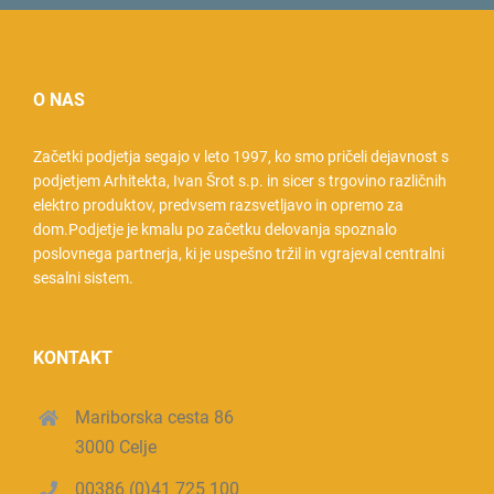
O NAS
Začetki podjetja segajo v leto 1997, ko smo pričeli dejavnost s
podjetjem Arhitekta, Ivan Šrot s.p. in sicer s trgovino različnih
elektro produktov, predvsem razsvetljavo in opremo za
dom.Podjetje je kmalu po začetku delovanja spoznalo
poslovnega partnerja, ki je uspešno tržil in vgrajeval centralni
sesalni sistem.
KONTAKT
Mariborska cesta 86
3000 Celje
00386 (0)41 725 100