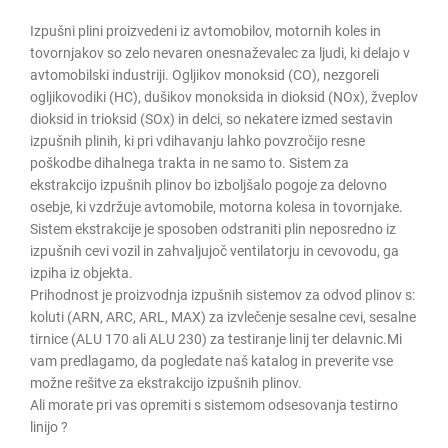
Izpušni plini proizvedeni iz avtomobilov, motornih koles in
tovornjakov so zelo nevaren onesnaževalec za ljudi, ki delajo v
avtomobilski industriji. Ogljikov monoksid (CO), nezgoreli
ogljikovodiki (HC), dušikov monoksida in dioksid (NOx), žveplov
dioksid in trioksid (SOx) in delci, so nekatere izmed sestavin
izpušnih plinih, ki pri vdihavanju lahko povzročijo resne
poškodbe dihalnega trakta in ne samo to. Sistem za
ekstrakcijo izpušnih plinov bo izboljšalo pogoje za delovno
osebje, ki vzdržuje avtomobile, motorna kolesa in tovornjake.
Sistem ekstrakcije je sposoben odstraniti plin neposredno iz
izpušnih cevi vozil in zahvaljujoč ventilatorju in cevovodu, ga
izpiha iz objekta.
Prihodnost je proizvodnja izpušnih sistemov za odvod plinov s:
koluti (ARN, ARC, ARL, MAX) za izvlečenje sesalne cevi, sesalne
tirnice (ALU 170 ali ALU 230) za testiranje linij ter delavnic.Mi
vam predlagamo, da pogledate naš katalog in preverite vse
možne rešitve za ekstrakcijo izpušnih plinov.
Ali morate pri vas opremiti s sistemom odsesovanja testirno
linijo ?