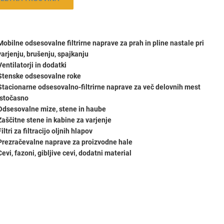
Mobilne odsesovalne filtrirne naprave za prah in pline nastale pri
varjenju, brušenju, spajkanju
Ventilatorji in dodatki
Stenske odsesovalne roke
Stacionarne odsesovalno-filtrirne naprave za več delovnih mest
istočasno
Odsesovalne mize, stene in haube
Zaščitne stene in kabine za varjenje
Filtri za filtracijo oljnih hlapov
Prezračevalne naprave za proizvodne hale
Cevi, fazoni, gibljive cevi, dodatni material