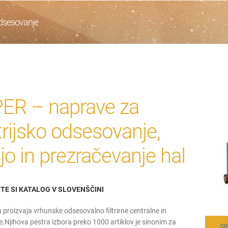
dsesovanje
R – naprave za
trijsko odsesovanje,
cijo in prezračevanje hal
TE SI KATALOG V SLOVENŠČINI
proizvaja vrhunske odsesovalno filtrirne centralne in
.Njihova pestra izbora preko 1000 artiklov je sinonim za
S