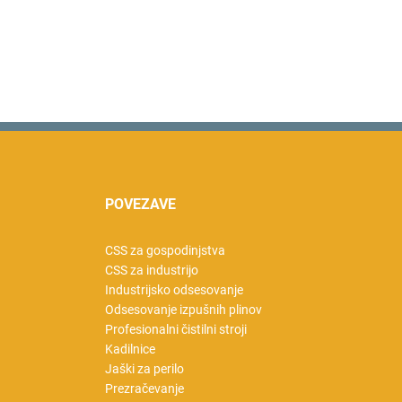
POVEZAVE
CSS za gospodinjstva
CSS za industrijo
Industrijsko odsesovanje
Odsesovanje izpušnih plinov
Profesionalni čistilni stroji
Kadilnice
Jaški za perilo
Prezračevanje