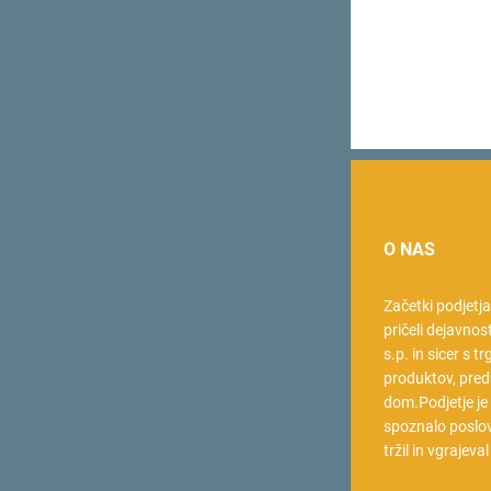
O NAS
Začetki podjetj
pričeli dejavnos
s.p. in sicer s t
produktov, pred
dom.Podjetje je
spoznalo poslov
tržil in vgrajeva