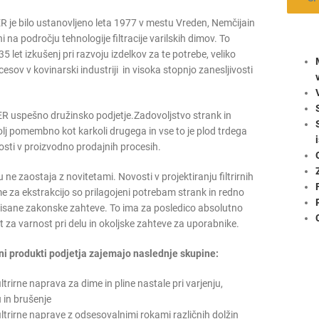
 je bilo ustanovljeno leta 1977 v mestu Vreden, Nemčijain
lni na področju tehnologije filtracije varilskih dimov. To
5 let izkušenj pri razvoju izdelkov za te potrebe, veliko
sov v kovinarski industriji in visoka stopnjo zanesljivosti
 uspešno družinsko podjetje.Zadovoljstvo strank in
olj pomembno kot karkoli drugega in vse to je plod trdega
vosti v proizvodno prodajnih procesih.
e zaostaja z novitetami. Novosti v projektiranju filtrirnih
e za ekstrakcijo so prilagojeni potrebam strank in redno
isane zakonske zahteve. To ima za posledico absolutno
 za varnost pri delu in okoljske zahteve za uporabnike.
i produkti podjetja zajemajo naslednje skupine:
ltrirne naprava za dime in pline nastale pri varjenju,
 in brušenje
iltrirne naprave z odsesovalnimi rokami različnih dolžin