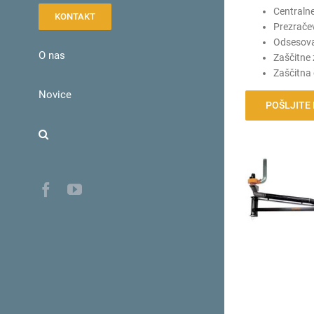
Centralne
KONTAKT
Prezračev
Odsesoval
O nas
Zaščitne 
Zaščitna 
Novice
POŠLJITE
Facebook
YouTube