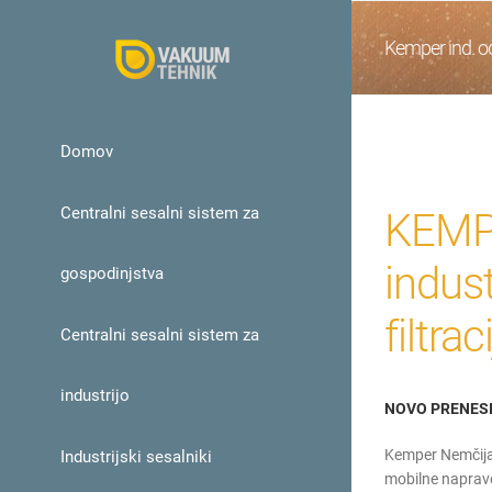
Skip
to
Kemper ind. o
content
Domov
Centralni sesalni sistem za
KEMPE
indus
gospodinjstva
filtra
Centralni sesalni sistem za
industrijo
NOVO PRENESI
Kemper Nemčija 
Industrijski sesalniki
mobilne naprave