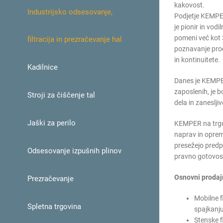
kakovost.
Industrijsko odsesovanje,
Podjetje KEMPER
je pionir in vodi
pomeni več kot 3
filtracija in prezračevanje hal
poznavanje proce
in kontinuitete.
Kadilnice
Danes je KEMPER
zaposlenih, je b
Stroji za čiščenje tal
dela in zaneslji
Jaški za perilo
KEMPER na trgu n
naprav in oprem
presežejo predp
Odsesovanje izpušnih plinov
pravno gotovost
Osnovni prodajn
Prezračevanje
Mobilne fi
Spletna trgovina
spajkanju
Stenske f