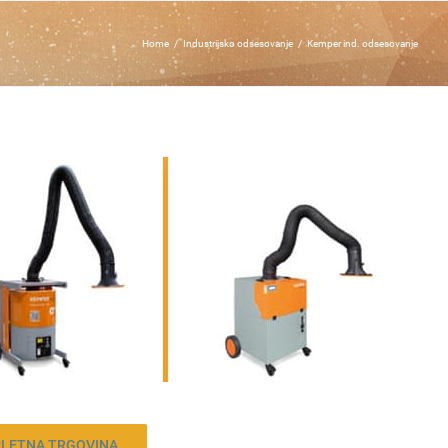
Home
/
Industrijsko odsesovanje
/
Kemper ind. odsesovanje
PLETNA TRGOVINA