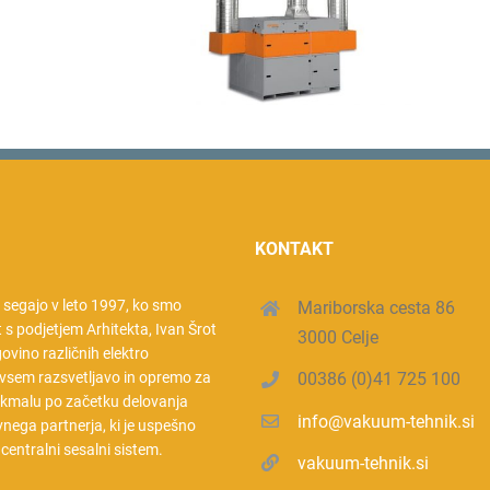
KONTAKT
a segajo v leto 1997, ko smo
Mariborska cesta 86
t s podjetjem Arhitekta, Ivan Šrot
3000 Celje
rgovino različnih elektro
vsem razsvetljavo in opremo za
00386 (0)41 725 100
 kmalu po začetku delovanja
info@vakuum-tehnik.si
nega partnerja, ki je uspešno
l centralni sesalni sistem.
vakuum-tehnik.si