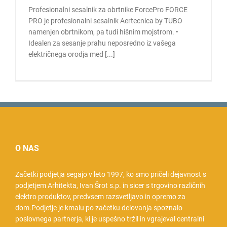
Profesionalni sesalnik za obrtnike ForcePro FORCE
PRO je profesionalni sesalnik Aertecnica by TUBO
namenjen obrtnikom, pa tudi hišnim mojstrom. •
Idealen za sesanje prahu neposredno iz vašega
električnega orodja med [...]
O NAS
Začetki podjetja segajo v leto 1997, ko smo pričeli dejavnost s
podjetjem Arhitekta, Ivan Šrot s.p. in sicer s trgovino različnih
elektro produktov, predvsem razsvetljavo in opremo za
dom.Podjetje je kmalu po začetku delovanja spoznalo
poslovnega partnerja, ki je uspešno tržil in vgrajeval centralni