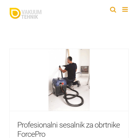
Skip
to
content
Profesionalni sesalnik za obrtnike
ForcePro