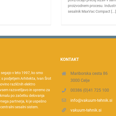
povzročajo precej težav v sa
proizvodnem procesu. Industri
sesalnik MaxVac Compact [...
KONTAKT
a segajo v leto 1997, ko smo
Mariborska cesta 86
t s podjetjem Arhitekta, Ivan Šrot
3000 Celje
rgovino različnih elektro
vsem razsvetljavo in opremo za
00386 (0)41 725 100
 kmalu po začetku delovanja
info@vakuum-tehnik.si
nega partnerja, ki je uspešno
l centralni sesalni sistem.
vakuum-tehnik.si