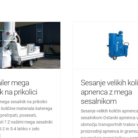
ailer mega
Sesanje velikih kol
k na prikolici
apnenca z mega
sesalnikom
mega sesalnik na prikolici
e količine materiala katerega
Sesanje velikih količin apnen
prečrpati, posesati,
sesalnikom Ostanki apnenca 
ati ? Z našimi mega sesalniki
območju transportnih trakov v
S-2 in S-4 lahko v zelo
proizvodnji apnenca in gramo
]