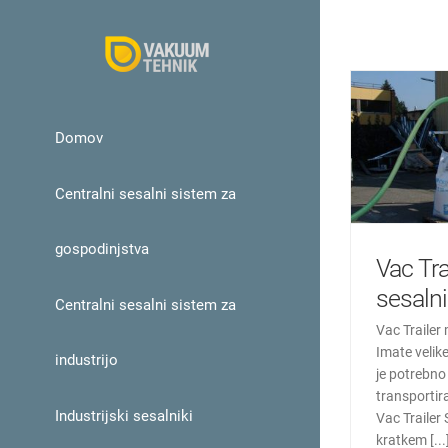
Skip
to
content
Domov
Centralni sesalni sistem za
gospodinjstva
Vac Tr
sesalni
Centralni sesalni sistem za
Vac Trailer 
Imate velik
industrijo
je potrebno 
transportir
Industrijski sesalniki
Vac Trailer 
kratkem [...