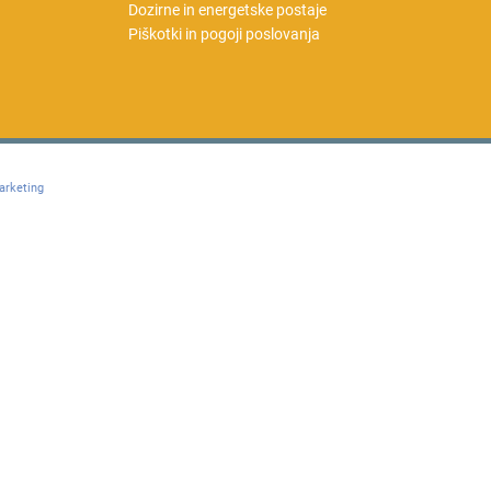
Dozirne in energetske postaje
Piškotki in pogoji poslovanja
arketing