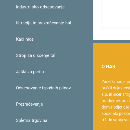
Industrijsko odsesovanje,
filtracija in prezračevanje hal
Kadilnice
Stroji za čiščenje tal
O NAS
Jaški za perilo
Začetki podjetj
Odsesovanje izpušnih plinov
pričeli dejavnos
s.p. in sicer s t
produktov, pred
Prezračevanje
dom.Podjetje je
spoznalo poslov
tržil in vgrajeva
Spletna trgovina