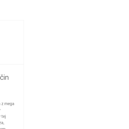
ičin
ca z mega
v
 tej
za,