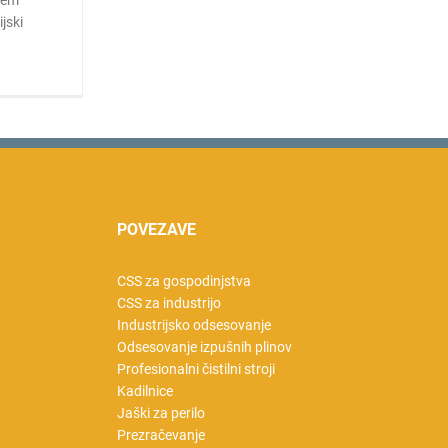
mem
jski
]
POVEZAVE
CSS za gospodinjstva
CSS za industrijo
Industrijsko odsesovanje
Odsesovanje izpušnih plinov
Profesionalni čistilni stroji
Kadilnice
Jaški za perilo
Prezračevanje