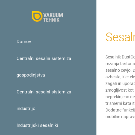
Skip
to
content
Sesal
Domov
Sesalnik DustCo
Centralni sesalni sistem za
rezanja bertona,
sesalno cevjo. D
gospodinjstva
azbesta, kjer el
žagah in uporab
zmogljivost kot 
Centralni sesalni sistem za
neprekinjeno del
trismerni katali
industrijo
Dodatne funkcije
mobilne naprave
Industrijski sesalniki