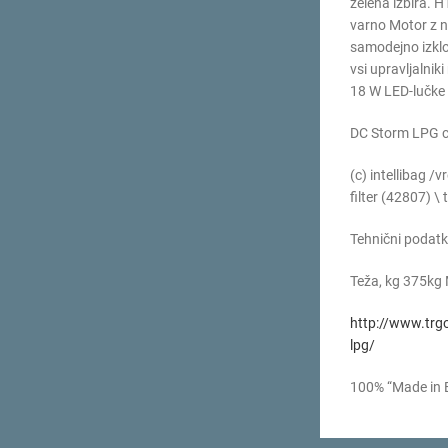
zelena izbira. H
varno Motor z n
samodejno izklop
vsi upravljalnik
18 W LED-lučke 
DC Storm LPG c 
(c) intellibag 
filter (42807) \ t
Tehnični podatki
Teža, kg 375kg 
http://www.trgo
lpg/
100% “Made in E