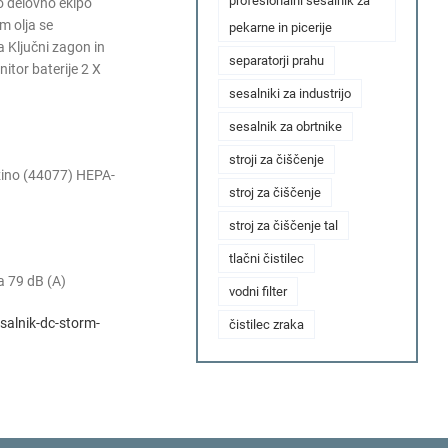
profesionalni sesalnik za
šo delovno ekipo
m olja se
pekarne in picerije
a Ključni zagon in
separatorji prahu
itor baterije 2 X
sesalniki za industrijo
sesalnik za obrtnike
stroji za čiščenje
lžino (44077) HEPA-
stroj za čiščenje
stroj za čiščenje tal
tlačni čistilec
a 79 dB (A)
vodni filter
salnik-dc-storm-
čistilec zraka