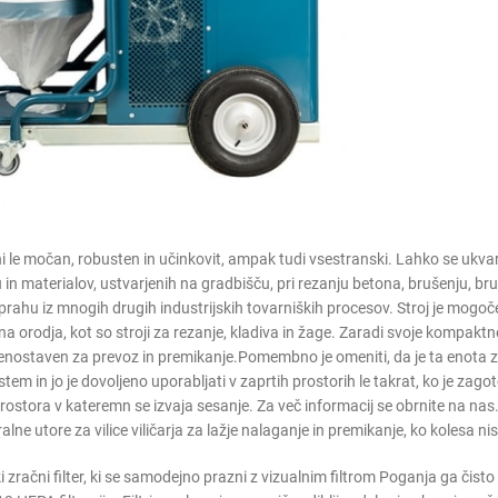
 le močan, robusten in učinkovit, ampak tudi vsestranski. Lahko se ukvar
n materialov, ustvarjenih na gradbišču, pri rezanju betona, brušenju, bruš
i prahu iz mnogih drugih industrijskih tovarniških procesov. Stroj je mogoče 
čna orodja, kot so stroji za rezanje, kladiva in žage. Zaradi svoje kompaktn
 enostaven za prevoz in premikanje.Pomembno je omeniti, da je ta enota
em in jo je dovoljeno uporabljati v zaprtih prostorih le takrat, ko je zago
rostora v kateremn se izvaja sesanje. Za več informacij se obrnite na nas.
alne utore za vilice viličarja za lažje nalaganje in premikanje, ko kolesa n
i zračni filter, ki se samodejno prazni z vizualnim filtrom Poganja ga čist