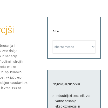
ejši
Arhiv
Arhiv
brušenja in
 z zelo dolgo
 in sanacije
 polirnih strojih,
enota enako
 21hp, ki lahko
sti vključujejo
modejno zaustavitev.
Najnovejši prispevki
nih vrat USB za
Industrijski sesalniki za
varno sesanje
eksplozivnega in