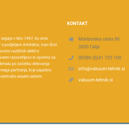
KONTAKT
a segajo v leto 1997, ko smo
Mariborska cesta 86
t s podjetjem Arhitekta, Ivan Šrot
3000 Celje
rgovino različnih elektro
vsem razsvetljavo in opremo za
00386 (0)41 725 100
 kmalu po začetku delovanja
info@vakuum-tehnik.si
nega partnerja, ki je uspešno
l centralni sesalni sistem.
vakuum-tehnik.si