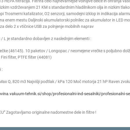
13 HEPA filtracija. Filtrira celo najnevarnejše vdihljive delce in ohranja va
izkim vzdrževanjem 21 KM s standardnim hladilnikom olja in nizkim tlako
i Trosmerni katalizator, O2 senzorji, samodejni izklop in indikacija alarm
i na enem mestu Daljinski akumulatorski polnilec za akumulator in LED mon
za delo 2 x vtičnice USB za polnjenje mobilnih naprav
/ L je standardno dobavljen z naslednjim elementi :
/vrečke (46145). 10 paketov / Longopac / neomejene vrečke s poljubno do
 Fini filter, PTFE filter (44081)
 :
Max Q, 820 m3 Najvišji podtlak / kPa 120 Moč motorja 21 hP Raven zvok
vina.vakuum-tehnik.si/shop/profesionalni-ind-sesalniki/profesionalni-se
U” Zagotavljamo originalne nadomestne dele in filtre !