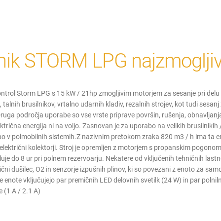
nik STORM LPG najzmogljiv
ntrol Storm LPG s 15 kW / 21hp zmogljivim motorjem za sesanje pri delu 
 talnih brusilnikov, vrtalno udarnih kladiv, rezalnih strojev, kot tudi sesanj
ruga področja uporabe so vse vrste priprave površin, rušenja, obnavljanja
ektrična energija ni na voljo. Zasnovan je za uporabo na velikih brusilnikih /
o v polmobilnih sistemih.Z nazivnim pretokom zraka 820 m3 / h ima ta 
električni kolektorji. Stroj je opremljen z motorjem s propanskim pogonom
uje do 8 ur pri polnem rezervoarju. Nekatere od vključenih tehničnih lastno
tični dušilec, O2 in senzorje izpušnih plinov, ki so povezani z enoto za sa
 enote vključujejo par premičnih LED delovnih svetilk (24 W) in par polnil
 (1 A / 2.1 A)