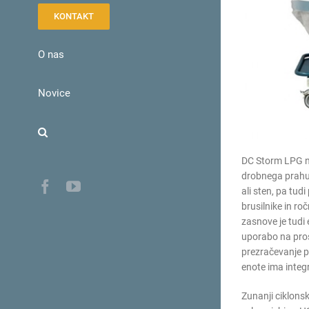
KONTAKT
O nas
Novice
DC Storm LPG ni
drobnega prahu i
Facebook
YouTube
ali sten, pa tud
brusilnike in ro
zasnove je tudi
uporabo na prost
prezračevanje p
enote ima integr
Zunanji ciklonsk