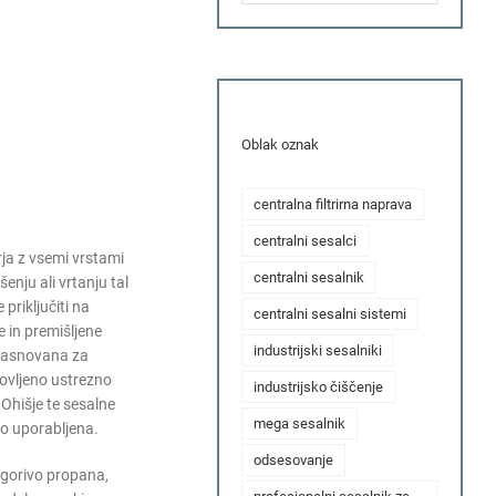
Oblak oznak
centralna filtrirna naprava
centralni sesalci
ja z vsemi vrstami
centralni sesalnik
enju ali vrtanju tal
priključiti na
centralni sesalni sistemi
e in premišljene
industrijski sesalniki
 zasnovana za
tovljeno ustrezno
industrijsko čiščenje
Ohišje te sesalne
mega sesalnik
iso uporabljena.
odsesovanje
o gorivo propana,