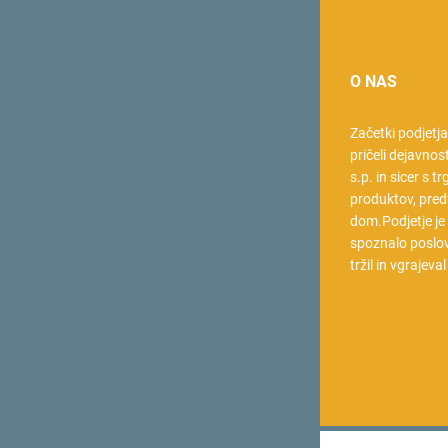
O NAS
Začetki podjetj
pričeli dejavnos
s.p. in sicer s t
produktov, pred
dom.Podjetje je
spoznalo poslov
tržil in vgrajeva